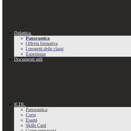
Didattica
Panoramica
Offerta formativa
I progetti delle classi
Esperienze
Documenti utili
ICDL
Panoramica
Corsi
Esami
Skills Card
Come prepararsi