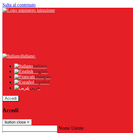
Salta al contenuto
Italiano
Italiano
English
Français
Español
عربى
Accedi
Accedi
button close
×
Nome Utente