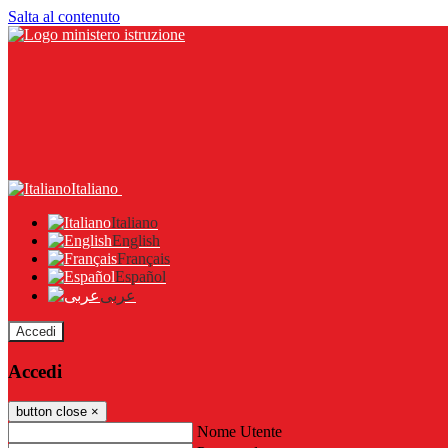
Salta al contenuto
Italiano
Italiano
English
Français
Español
عربى
Accedi
Accedi
button close
×
Nome Utente