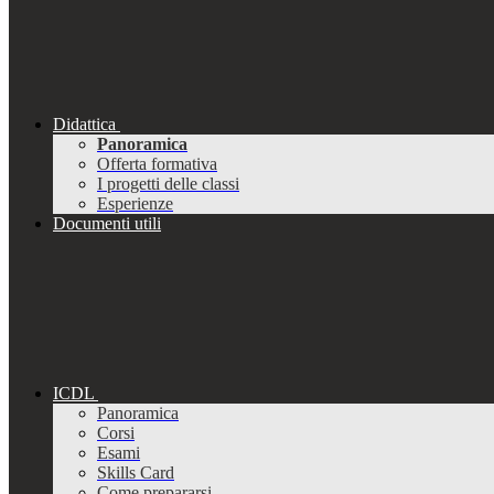
Didattica
Panoramica
Offerta formativa
I progetti delle classi
Esperienze
Documenti utili
ICDL
Panoramica
Corsi
Esami
Skills Card
Come prepararsi