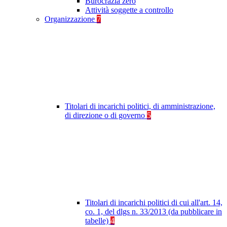
Burocrazia zero
Attività soggette a controllo
Organizzazione
7
Titolari di incarichi politici, di amministrazione,
di direzione o di governo
5
Titolari di incarichi politici di cui all'art. 14,
co. 1, del dlgs n. 33/2013 (da pubblicare in
tabelle)
4