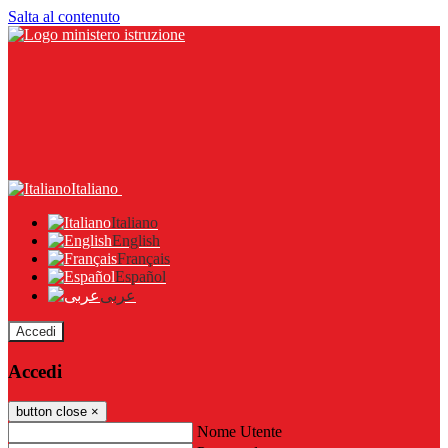
Salta al contenuto
Italiano
Italiano
English
Français
Español
عربى
Accedi
Accedi
button close
×
Nome Utente