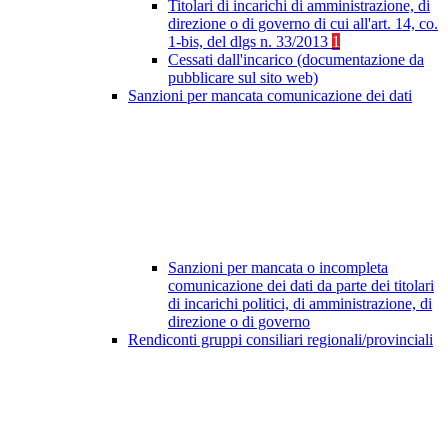
Titolari di incarichi di amministrazione, di
direzione o di governo di cui all'art. 14, co.
1-bis, del dlgs n. 33/2013
1
Cessati dall'incarico (documentazione da
pubblicare sul sito web)
Sanzioni per mancata comunicazione dei dati
Sanzioni per mancata o incompleta
comunicazione dei dati da parte dei titolari
di incarichi politici, di amministrazione, di
direzione o di governo
Rendiconti gruppi consiliari regionali/provinciali