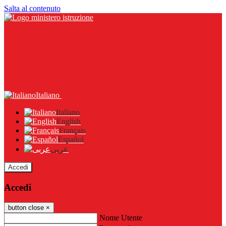
Salta al contenuto
Italiano
Italiano
English
Français
Español
عربى
Accedi
Accedi
button close
×
Nome Utente