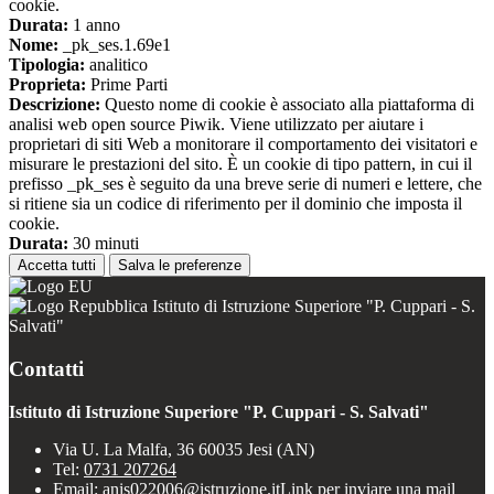
cookie.
Durata:
1 anno
Nome:
_pk_ses.1.69e1
Tipologia:
analitico
Proprieta:
Prime Parti
Descrizione:
Questo nome di cookie è associato alla piattaforma di
analisi web open source Piwik. Viene utilizzato per aiutare i
proprietari di siti Web a monitorare il comportamento dei visitatori e
misurare le prestazioni del sito. È un cookie di tipo pattern, in cui il
prefisso _pk_ses è seguito da una breve serie di numeri e lettere, che
si ritiene sia un codice di riferimento per il dominio che imposta il
cookie.
Durata:
30 minuti
Accetta tutti
Salva le preferenze
Istituto di Istruzione Superiore "P. Cuppari - S.
Salvati"
Contatti
Istituto di Istruzione Superiore "P. Cuppari - S. Salvati"
Via U. La Malfa, 36 60035 Jesi (AN)
Tel:
0731 207264
Email:
anis022006@istruzione.it
Link per inviare una mail