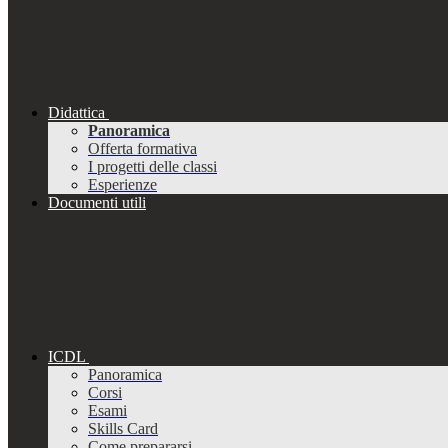
Didattica
Panoramica
Offerta formativa
I progetti delle classi
Esperienze
Documenti utili
ICDL
Panoramica
Corsi
Esami
Skills Card
Come prepararsi