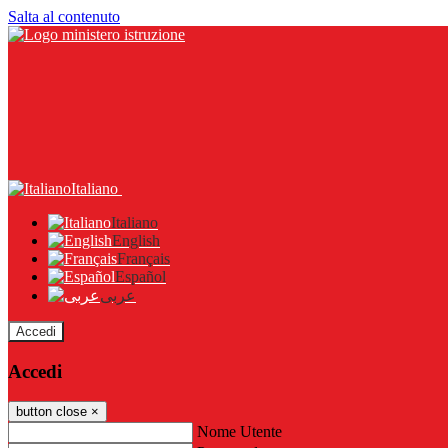
Salta al contenuto
Italiano
Italiano
English
Français
Español
عربى
Accedi
Accedi
button close
×
Nome Utente