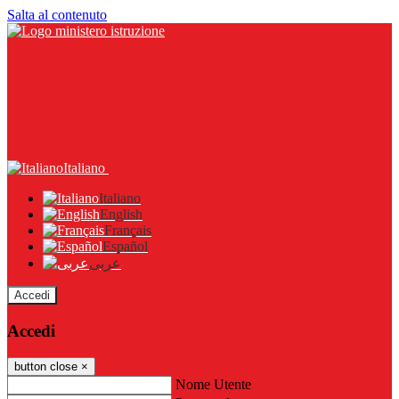
Salta al contenuto
Italiano
Italiano
English
Français
Español
عربى
Accedi
Accedi
button close
×
Nome Utente