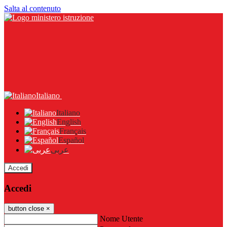
Salta al contenuto
Italiano
Italiano
English
Français
Español
عربى
Accedi
Accedi
button close
×
Nome Utente