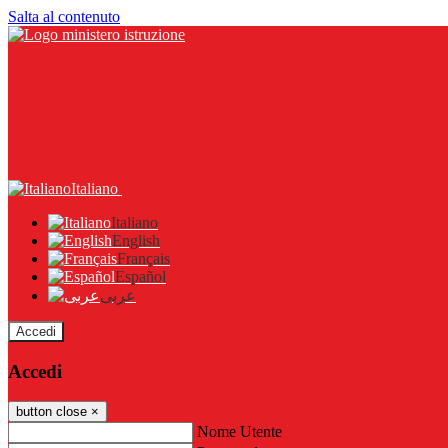
Salta al contenuto
Italiano
Italiano
English
Français
Español
عربى
Accedi
Accedi
button close
×
Nome Utente