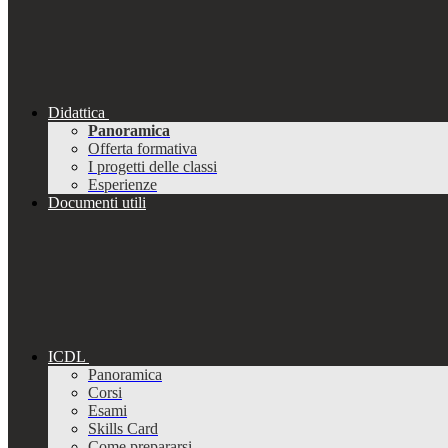
Didattica
Panoramica
Offerta formativa
I progetti delle classi
Esperienze
Documenti utili
ICDL
Panoramica
Corsi
Esami
Skills Card
Come prepararsi