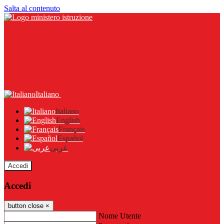
Salta al contenuto
Italiano
Italiano
English
Français
Español
عربى
Accedi
Accedi
button close
×
Nome Utente