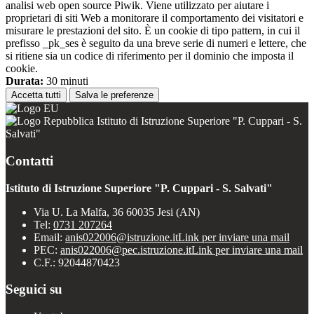
analisi web open source Piwik. Viene utilizzato per aiutare i
proprietari di siti Web a monitorare il comportamento dei visitatori e
misurare le prestazioni del sito. È un cookie di tipo pattern, in cui il
prefisso _pk_ses è seguito da una breve serie di numeri e lettere, che
si ritiene sia un codice di riferimento per il dominio che imposta il
cookie.
Durata:
30 minuti
Accetta tutti
Salva le preferenze
Istituto di Istruzione Superiore "P. Cuppari - S.
Salvati"
Contatti
Istituto di Istruzione Superiore "P. Cuppari - S. Salvati"
Via U. La Malfa, 36 60035 Jesi (AN)
Tel:
0731 207264
Email:
anis022006@istruzione.it
Link per inviare una mail
PEC:
anis022006@pec.istruzione.it
Link per inviare una mail
C.F.: 92044870423
Seguici su