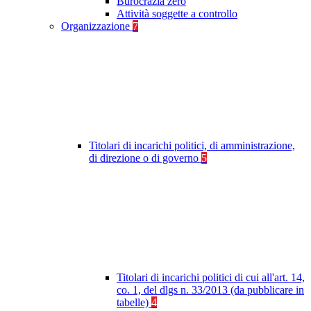
Burocrazia zero
Attività soggette a controllo
Organizzazione
7
Titolari di incarichi politici, di amministrazione,
di direzione o di governo
5
Titolari di incarichi politici di cui all'art. 14,
co. 1, del dlgs n. 33/2013 (da pubblicare in
tabelle)
4