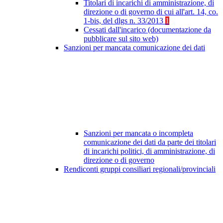
Titolari di incarichi di amministrazione, di
direzione o di governo di cui all'art. 14, co.
1-bis, del dlgs n. 33/2013
1
Cessati dall'incarico (documentazione da
pubblicare sul sito web)
Sanzioni per mancata comunicazione dei dati
Sanzioni per mancata o incompleta
comunicazione dei dati da parte dei titolari
di incarichi politici, di amministrazione, di
direzione o di governo
Rendiconti gruppi consiliari regionali/provinciali