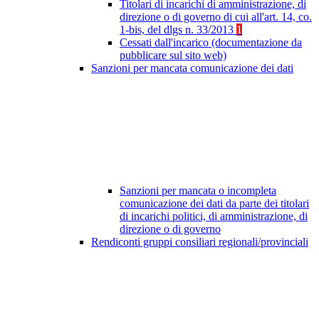
Titolari di incarichi di amministrazione, di
direzione o di governo di cui all'art. 14, co.
1-bis, del dlgs n. 33/2013
1
Cessati dall'incarico (documentazione da
pubblicare sul sito web)
Sanzioni per mancata comunicazione dei dati
Sanzioni per mancata o incompleta
comunicazione dei dati da parte dei titolari
di incarichi politici, di amministrazione, di
direzione o di governo
Rendiconti gruppi consiliari regionali/provinciali