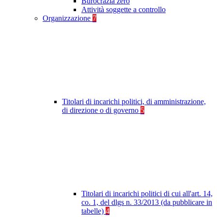
Burocrazia zero
Attività soggette a controllo
Organizzazione
7
Titolari di incarichi politici, di amministrazione,
di direzione o di governo
5
Titolari di incarichi politici di cui all'art. 14,
co. 1, del dlgs n. 33/2013 (da pubblicare in
tabelle)
4