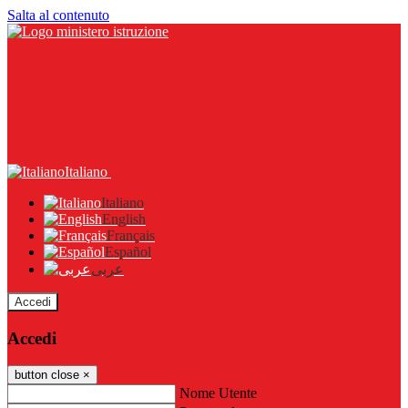
Salta al contenuto
Italiano
Italiano
English
Français
Español
عربى
Accedi
Accedi
button close
×
Nome Utente