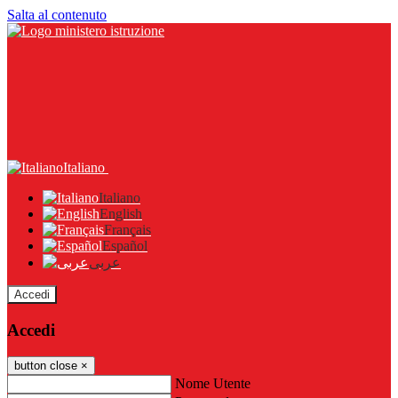
Salta al contenuto
Italiano
Italiano
English
Français
Español
عربى
Accedi
Accedi
button close
×
Nome Utente