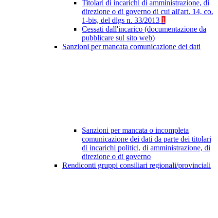
Titolari di incarichi di amministrazione, di
direzione o di governo di cui all'art. 14, co.
1-bis, del dlgs n. 33/2013
1
Cessati dall'incarico (documentazione da
pubblicare sul sito web)
Sanzioni per mancata comunicazione dei dati
Sanzioni per mancata o incompleta
comunicazione dei dati da parte dei titolari
di incarichi politici, di amministrazione, di
direzione o di governo
Rendiconti gruppi consiliari regionali/provinciali