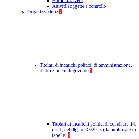
Burocrazia zero
Attività soggette a controllo
Organizzazione
7
Titolari di incarichi politici, di amministrazione,
di direzione o di governo
5
Titolari di incarichi politici di cui all'art. 14,
co. 1, del dlgs n. 33/2013 (da pubblicare in
tabelle)
4