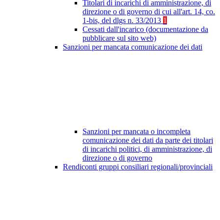
Titolari di incarichi di amministrazione, di
direzione o di governo di cui all'art. 14, co.
1-bis, del dlgs n. 33/2013
1
Cessati dall'incarico (documentazione da
pubblicare sul sito web)
Sanzioni per mancata comunicazione dei dati
Sanzioni per mancata o incompleta
comunicazione dei dati da parte dei titolari
di incarichi politici, di amministrazione, di
direzione o di governo
Rendiconti gruppi consiliari regionali/provinciali