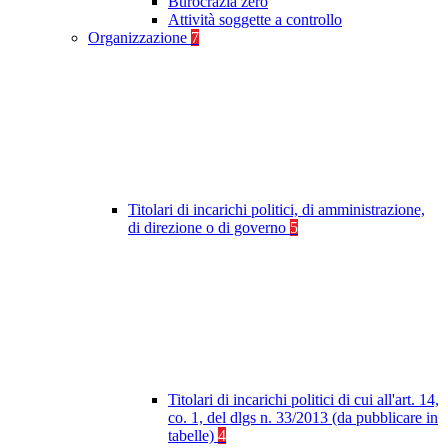
Burocrazia zero
Attività soggette a controllo
Organizzazione
7
Titolari di incarichi politici, di amministrazione,
di direzione o di governo
5
Titolari di incarichi politici di cui all'art. 14,
co. 1, del dlgs n. 33/2013 (da pubblicare in
tabelle)
4