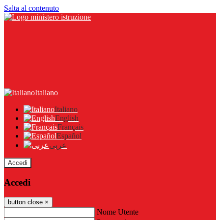
Salta al contenuto
Italiano
Italiano
English
Français
Español
عربى
Accedi
Accedi
button close
×
Nome Utente