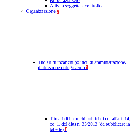
Burocrazia zero
Attività soggette a controllo
Organizzazione
7
Titolari di incarichi politici, di amministrazione,
di direzione o di governo
5
Titolari di incarichi politici di cui all'art. 14,
co. 1, del dlgs n. 33/2013 (da pubblicare in
tabelle)
4