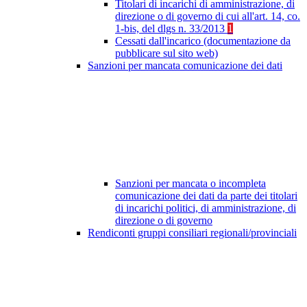
Titolari di incarichi di amministrazione, di
direzione o di governo di cui all'art. 14, co.
1-bis, del dlgs n. 33/2013
1
Cessati dall'incarico (documentazione da
pubblicare sul sito web)
Sanzioni per mancata comunicazione dei dati
Sanzioni per mancata o incompleta
comunicazione dei dati da parte dei titolari
di incarichi politici, di amministrazione, di
direzione o di governo
Rendiconti gruppi consiliari regionali/provinciali