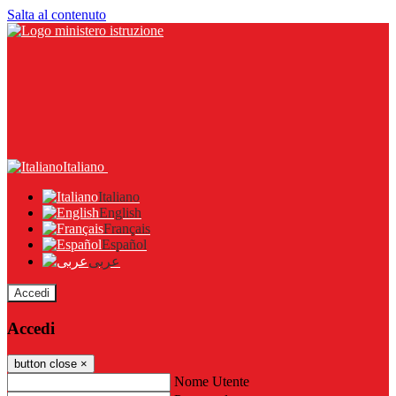
Salta al contenuto
Italiano
Italiano
English
Français
Español
عربى
Accedi
Accedi
button close
×
Nome Utente