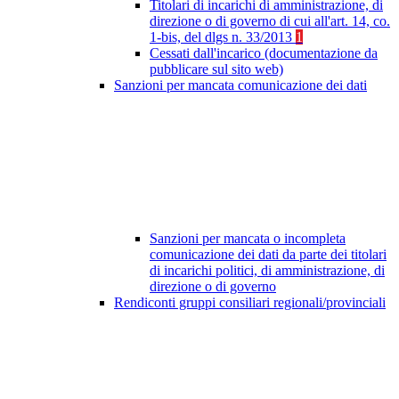
Titolari di incarichi di amministrazione, di
direzione o di governo di cui all'art. 14, co.
1-bis, del dlgs n. 33/2013
1
Cessati dall'incarico (documentazione da
pubblicare sul sito web)
Sanzioni per mancata comunicazione dei dati
Sanzioni per mancata o incompleta
comunicazione dei dati da parte dei titolari
di incarichi politici, di amministrazione, di
direzione o di governo
Rendiconti gruppi consiliari regionali/provinciali