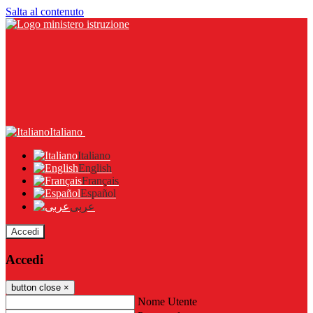
Salta al contenuto
Italiano
Italiano
English
Français
Español
عربى
Accedi
Accedi
button close
×
Nome Utente