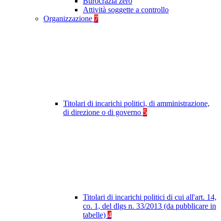
Burocrazia zero
Attività soggette a controllo
Organizzazione
7
Titolari di incarichi politici, di amministrazione,
di direzione o di governo
5
Titolari di incarichi politici di cui all'art. 14,
co. 1, del dlgs n. 33/2013 (da pubblicare in
tabelle)
4