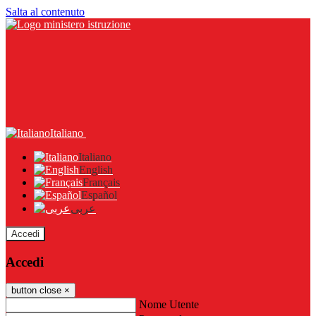
Salta al contenuto
Italiano
Italiano
English
Français
Español
عربى
Accedi
Accedi
button close
×
Nome Utente