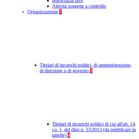
Burocrazia zero
Attività soggette a controllo
Organizzazione
7
Titolari di incarichi politici, di amministrazione,
di direzione o di governo
5
Titolari di incarichi politici di cui all'art. 14,
co. 1, del dlgs n. 33/2013 (da pubblicare in
tabelle)
4