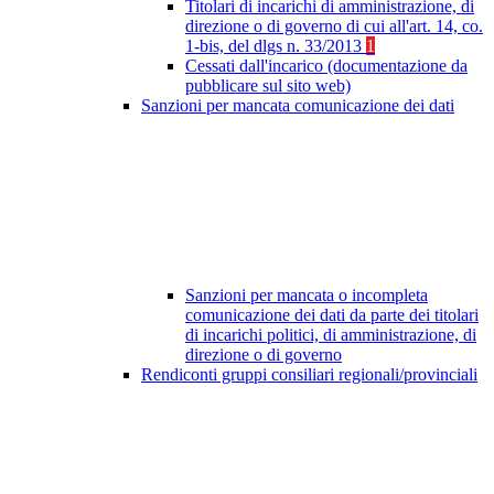
Titolari di incarichi di amministrazione, di
direzione o di governo di cui all'art. 14, co.
1-bis, del dlgs n. 33/2013
1
Cessati dall'incarico (documentazione da
pubblicare sul sito web)
Sanzioni per mancata comunicazione dei dati
Sanzioni per mancata o incompleta
comunicazione dei dati da parte dei titolari
di incarichi politici, di amministrazione, di
direzione o di governo
Rendiconti gruppi consiliari regionali/provinciali