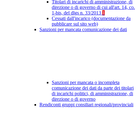
Titolari di incarichi di amministrazione, di
direzione o di governo di cui all'art. 14, co.
1-bis, del dlgs n. 33/2013
1
Cessati dall'incarico (documentazione da
pubblicare sul sito web)
Sanzioni per mancata comunicazione dei dati
Sanzioni per mancata o incompleta
comunicazione dei dati da parte dei titolari
di incarichi politici, di amministrazione, di
direzione o di governo
Rendiconti gruppi consiliari regionali/provinciali