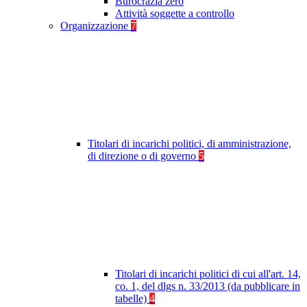
Burocrazia zero
Attività soggette a controllo
Organizzazione
7
Titolari di incarichi politici, di amministrazione,
di direzione o di governo
5
Titolari di incarichi politici di cui all'art. 14,
co. 1, del dlgs n. 33/2013 (da pubblicare in
tabelle)
4