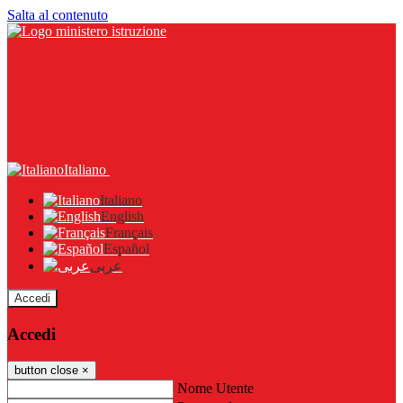
Salta al contenuto
Italiano
Italiano
English
Français
Español
عربى
Accedi
Accedi
button close
×
Nome Utente