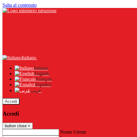
Salta al contenuto
Italiano
Italiano
English
Français
Español
عربى
Accedi
Accedi
button close
×
Nome Utente