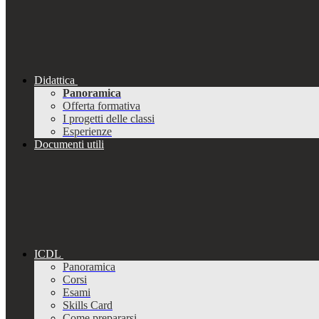
Didattica
Panoramica
Offerta formativa
I progetti delle classi
Esperienze
Documenti utili
ICDL
Panoramica
Corsi
Esami
Skills Card
Come prepararsi