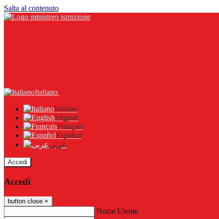
Salta al contenuto
Italiano
Italiano
English
Français
Español
عربى
Accedi
Accedi
button close
×
Nome Utente