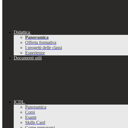
Didattica
Panoramica
Offerta formativa
I progetti delle classi
Esperienze
Documenti utili
ICDL
Panoramica
Corsi
Esami
Skills Card
Come prepararsi