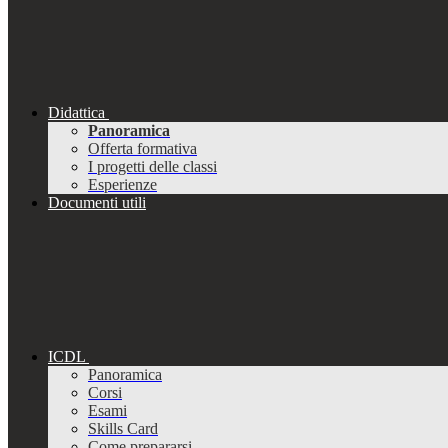
Didattica
Panoramica
Offerta formativa
I progetti delle classi
Esperienze
Documenti utili
ICDL
Panoramica
Corsi
Esami
Skills Card
Come prepararsi