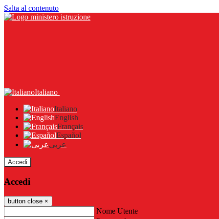
Salta al contenuto
Italiano
Italiano
English
Français
Español
عربى
Accedi
Accedi
button close
×
Nome Utente