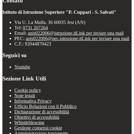
Contatti
Istituto di Istruzione Superiore "P. Cuppari - S. Salvati"
Via U. La Malfa, 36 60035 Jesi (AN)
Tel:
0731 207264
Email:
anis022006@istruzione.it
Link per inviare una mail
PEC:
anis022006@pec.istruzione.it
Link per inviare una mail
C.F.: 92044870423
Seguici su
Youtube
Sezione Link Utili
Cookie policy
Note legali
Informativa Privacy
Ufficio Relazioni con il Pubblico
Dichiarazione di accessibilità
Obiettivi di accessibilità
Whistleblowing
Gestione consensi cookie
Amministrazione trasparente