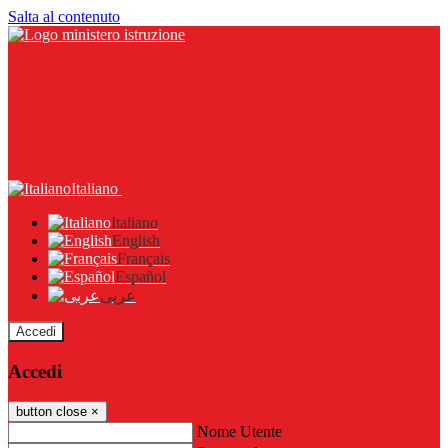
Salta al contenuto
Italiano
Italiano
English
Français
Español
عربى
Accedi
Accedi
button close
×
Nome Utente