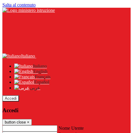
Salta al contenuto
Italiano
Italiano
English
Français
Español
عربى
Accedi
Accedi
button close
×
Nome Utente