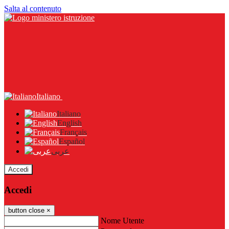
Salta al contenuto
Italiano
Italiano
English
Français
Español
عربى
Accedi
Accedi
button close
×
Nome Utente