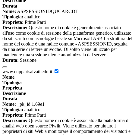
Descrizione
Durata
Nome:
ASPSESSIONIDQUCARCDT
Tipologia:
analitico
Proprieta:
Prime Parti
Descrizione:
Questo nome di cookie è generalmente associato
all'uso come cookie di sessione della piattaforma generico, utilizzato
da siti scritti con tecnologie basate su Microsoft ASP. La struttura del
nome del cookie è una radice comune - ASPSESSIONID, seguita
da una serie di lettere univoche. Di solito viene utilizzato per
mantenere una sessione utente anonimizzata dal server.
Durata:
Sessione
www.cupparisalvati.edu.it
Nome
Tipologia
Proprieta
Descrizione
Durata
Nome:
_pk_id.1.69e1
Tipologia:
analitico
Proprieta:
Prime Parti
Descrizione:
Questo nome di cookie è associato alla piattaforma di
analisi web open source Piwik. Viene utilizzato per aiutare i
proprietari di siti Web a monitorare il comportamento dei visitatori e