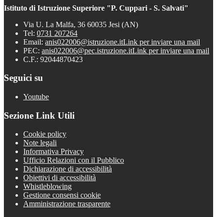
Istituto di Istruzione Superiore "P. Cuppari - S. Salvati"
Via U. La Malfa, 36 60035 Jesi (AN)
Tel:
0731 207264
Email:
anis022006@istruzione.it
Link per inviare una mail
PEC:
anis022006@pec.istruzione.it
Link per inviare una mail
C.F.: 92044870423
Seguici su
Youtube
Sezione Link Utili
Cookie policy
Note legali
Informativa Privacy
Ufficio Relazioni con il Pubblico
Dichiarazione di accessibilità
Obiettivi di accessibilità
Whistleblowing
Gestione consensi cookie
Amministrazione trasparente