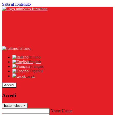
Salta al contenuto
Italiano
Italiano
English
Français
Español
عربى
Accedi
Accedi
button close
×
Nome Utente