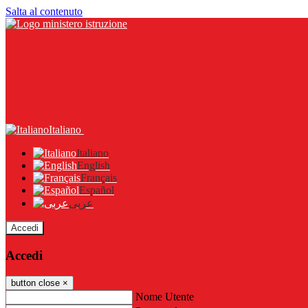
Salta al contenuto
Italiano
Italiano
English
Français
Español
عربى
Accedi
Accedi
button close
×
Nome Utente