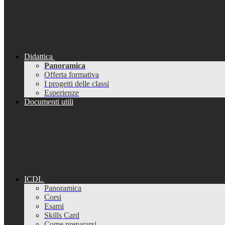
Didattica
Panoramica
Offerta formativa
I progetti delle classi
Esperienze
Documenti utili
ICDL
Panoramica
Corsi
Esami
Skills Card
Come prepararsi