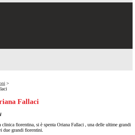
oni
>
laci
riana Fallaci
i
 clinica fiorentina, si è spenta Oriana Fallaci , una delle ultime grandi
i due grandi fiorentini.