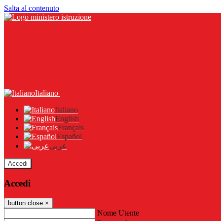
Salta al contenuto
Italiano
Italiano
English
Français
Español
عربى
Accedi
Accedi
button close
×
Nome Utente