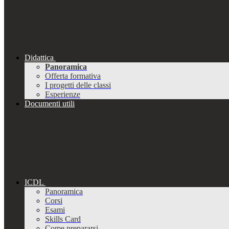
Didattica
Panoramica
Offerta formativa
I progetti delle classi
Esperienze
Documenti utili
ICDL
Panoramica
Corsi
Esami
Skills Card
Come prepararsi