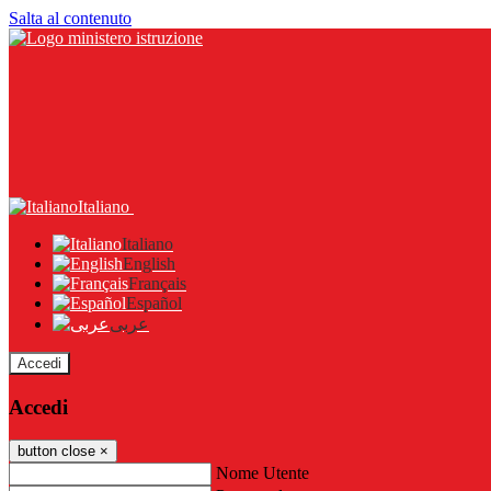
Salta al contenuto
Italiano
Italiano
English
Français
Español
عربى
Accedi
Accedi
button close
×
Nome Utente