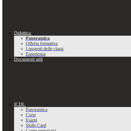
Didattica
Panoramica
Offerta formativa
I progetti delle classi
Esperienze
Documenti utili
ICDL
Panoramica
Corsi
Esami
Skills Card
Come prepararsi