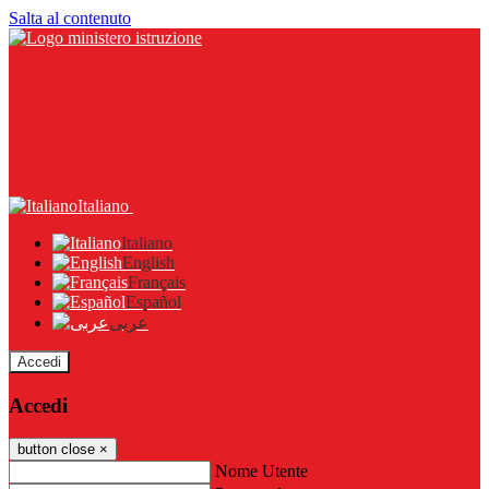
Salta al contenuto
Italiano
Italiano
English
Français
Español
عربى
Accedi
Accedi
button close
×
Nome Utente