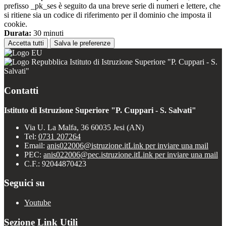
prefisso _pk_ses è seguito da una breve serie di numeri e lettere, che
si ritiene sia un codice di riferimento per il dominio che imposta il
cookie.
Durata:
30 minuti
Accetta tutti
Salva le preferenze
Istituto di Istruzione Superiore "P. Cuppari - S.
Salvati"
Contatti
Istituto di Istruzione Superiore "P. Cuppari - S. Salvati"
Via U. La Malfa, 36 60035 Jesi (AN)
Tel:
0731 207264
Email:
anis022006@istruzione.it
Link per inviare una mail
PEC:
anis022006@pec.istruzione.it
Link per inviare una mail
C.F.: 92044870423
Seguici su
Youtube
Sezione Link Utili