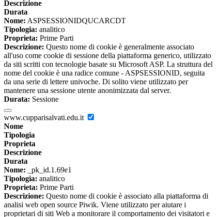
Descrizione
Durata
Nome:
ASPSESSIONIDQUCARCDT
Tipologia:
analitico
Proprieta:
Prime Parti
Descrizione:
Questo nome di cookie è generalmente associato
all'uso come cookie di sessione della piattaforma generico, utilizzato
da siti scritti con tecnologie basate su Microsoft ASP. La struttura del
nome del cookie è una radice comune - ASPSESSIONID, seguita
da una serie di lettere univoche. Di solito viene utilizzato per
mantenere una sessione utente anonimizzata dal server.
Durata:
Sessione
www.cupparisalvati.edu.it
Nome
Tipologia
Proprieta
Descrizione
Durata
Nome:
_pk_id.1.69e1
Tipologia:
analitico
Proprieta:
Prime Parti
Descrizione:
Questo nome di cookie è associato alla piattaforma di
analisi web open source Piwik. Viene utilizzato per aiutare i
proprietari di siti Web a monitorare il comportamento dei visitatori e