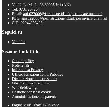
Via U. La Malfa, 36 60035 Jesi (AN)
Tel:
0731 207264
Email:
anis022006@istruzione.it
Link per inviare una mail
PEC:
anis022006@pec.istruzione.it
Link per inviare una mail
C.F.: 92044870423
Seguici su
Youtube
Sezione Link Utili
Cookie policy
Note legali
Informativa Privacy
Ufficio Relazioni con il Pubblico
Dichiarazione di accessibilità
Obiettivi di accessibilità
Whistleblowing
Gestione consensi cookie
Amministrazione trasparente
Pagina visualizzata
1254
volte