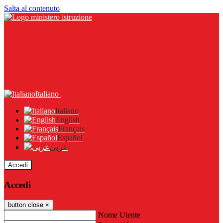
Salta al contenuto
Italiano
Italiano
English
Français
Español
عربى
Accedi
Accedi
button close
×
Nome Utente