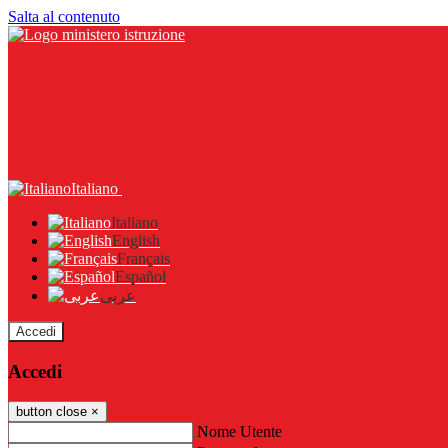
Salta al contenuto
Italiano
Italiano
English
Français
Español
عربى
Accedi
Accedi
button close
×
Nome Utente