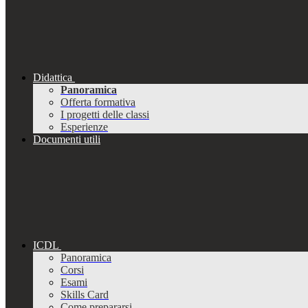
Didattica
Panoramica
Offerta formativa
I progetti delle classi
Esperienze
Documenti utili
ICDL
Panoramica
Corsi
Esami
Skills Card
Come prepararsi