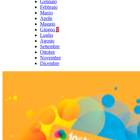
Gennaio
Febbraio
Marzo
Aprile
Maggio
Giugno
1
Luglio
Agosto
Settembre
Ottobre
Novembre
Dicembre