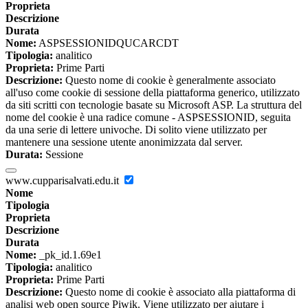
Proprieta
Descrizione
Durata
Nome:
ASPSESSIONIDQUCARCDT
Tipologia:
analitico
Proprieta:
Prime Parti
Descrizione:
Questo nome di cookie è generalmente associato
all'uso come cookie di sessione della piattaforma generico, utilizzato
da siti scritti con tecnologie basate su Microsoft ASP. La struttura del
nome del cookie è una radice comune - ASPSESSIONID, seguita
da una serie di lettere univoche. Di solito viene utilizzato per
mantenere una sessione utente anonimizzata dal server.
Durata:
Sessione
www.cupparisalvati.edu.it
Nome
Tipologia
Proprieta
Descrizione
Durata
Nome:
_pk_id.1.69e1
Tipologia:
analitico
Proprieta:
Prime Parti
Descrizione:
Questo nome di cookie è associato alla piattaforma di
analisi web open source Piwik. Viene utilizzato per aiutare i