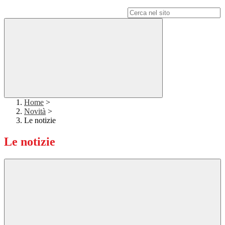
Campo di ricerca per le pagine del sito
Home
>
Novità
>
Le notizie
Le notizie