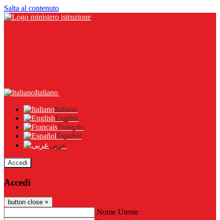
Salta al contenuto
Italiano
Italiano
English
Français
Español
عربى
Accedi
Accedi
button close
×
Nome Utente