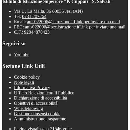
Istituto di Istruzione Superiore "P. Cuppari - S. Salvati"
Via U. La Malfa, 36 60035 Jesi (AN)
Tel:
0731 207264
Email:
anis022006@istruzione.it
Link per inviare una mail
PEC:
anis022006@pec.istruzione.it
Link per inviare una mail
C.F.: 92044870423
Seguici su
Youtube
Sezione Link Utili
Cookie policy
Note legali
Informativa Privacy
Ufficio Relazioni con il Pubblico
Dichiarazione di accessibilità
Obiettivi di accessibilità
Whistleblowing
Gestione consensi cookie
Amministrazione trasparente
Pagina visualizzata
71546
volte