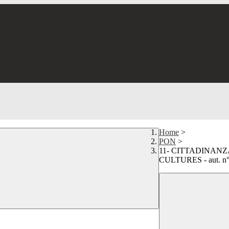
Home
>
PON
>
11- CITTADINAN
CULTURES - aut. n° 