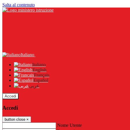
Salta al contenuto
Italiano
Italiano
English
Français
Español
عربى
Accedi
Accedi
button close
×
Nome Utente