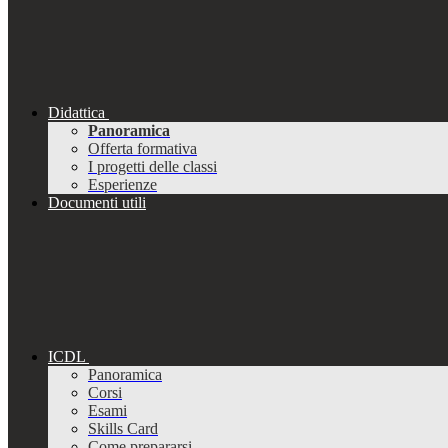
Didattica
Panoramica
Offerta formativa
I progetti delle classi
Esperienze
Documenti utili
ICDL
Panoramica
Corsi
Esami
Skills Card
Come prepararsi