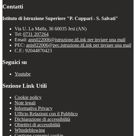
Contatti
Istituto di Istruzione Superiore "P. Cuppari - S. Salvati"
Via U. La Malfa, 36 60035 Jesi (AN)
Tel:
0731 207264
Email:
anis022006@istruzione.it
Link per inviare una mail
PEC:
anis022006@pec.istruzione.it
Link per inviare una mail
C.F.: 92044870423
Seguici su
Youtube
Sezione Link Utili
Cookie policy
Note legali
Informativa Privacy
Ufficio Relazioni con il Pubblico
Dichiarazione di accessibilità
Obiettivi di accessibilità
Whistleblowing
Gestione consensi cookie