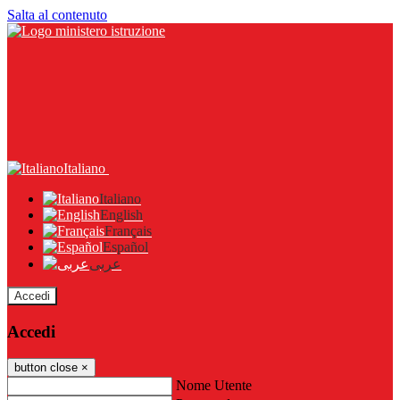
Salta al contenuto
Italiano
Italiano
English
Français
Español
عربى
Accedi
Accedi
button close
×
Nome Utente