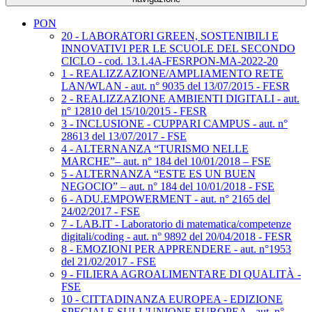
PON
20 - LABORATORI GREEN, SOSTENIBILI E
INNOVATIVI PER LE SCUOLE DEL SECONDO
CICLO - cod. 13.1.4A-FESRPON-MA-2022-20
1 - REALIZZAZIONE/AMPLIAMENTO RETE
LAN/WLAN - aut. n° 9035 del 13/07/2015 - FESR
2 - REALIZZAZIONE AMBIENTI DIGITALI - aut.
n° 12810 del 15/10/2015 - FESR
3 - INCLUSIONE - CUPPARI CAMPUS - aut. n°
28613 del 13/07/2017 - FSE
4 - ALTERNANZA “TURISMO NELLE
MARCHE”– aut. n° 184 del 10/01/2018 – FSE
5 - ALTERNANZA “ESTE ES UN BUEN
NEGOCIO” – aut. n° 184 del 10/01/2018 - FSE
6 - ADU.EMPOWERMENT - aut. n° 2165 del
24/02/2017 - FSE
7 - LAB.IT - Laboratorio di matematica/competenze
digitali/coding - aut. n° 9892 del 20/04/2018 - FESR
8 - EMOZIONI PER APPRENDERE - aut. n°1953
del 21/02/2017 - FSE
9 - FILIERA AGROALIMENTARE DI QUALITÀ -
FSE
10 - CITTADINANZA EUROPEA - EDIZIONE
SPECIALE SULL'UNIONE EUROPEA - aut. n°