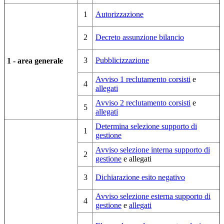
1
Autorizzazione
2
Decreto assunzione bilancio
3
Pubblicizzazione
1 - area generale
Avviso 1 reclutamento corsisti
e
4
allegati
Avviso 2 reclutamento corsisti
e
5
allegati
Determina selezione supporto di
1
gestione
Avviso selezione interna supporto di
2
gestione
e allegati
3
Dichiarazione esito negativo
Avviso selezione esterna supporto di
4
gestione
e
allegati