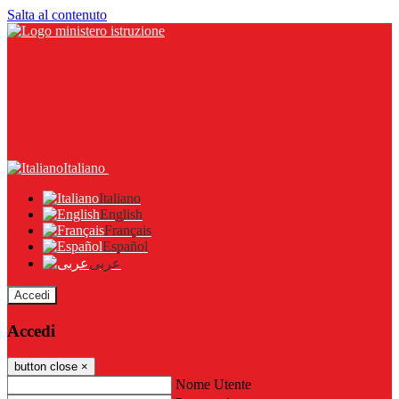
Salta al contenuto
Italiano
Italiano
English
Français
Español
عربى
Accedi
Accedi
button close
×
Nome Utente