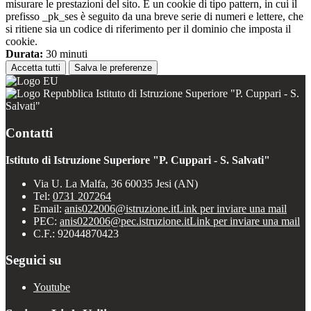
misurare le prestazioni del sito. È un cookie di tipo pattern, in cui il
prefisso _pk_ses è seguito da una breve serie di numeri e lettere, che
si ritiene sia un codice di riferimento per il dominio che imposta il
cookie.
Durata:
30 minuti
Accetta tutti
Salva le preferenze
Istituto di Istruzione Superiore "P. Cuppari - S.
Salvati"
Contatti
Istituto di Istruzione Superiore "P. Cuppari - S. Salvati"
Via U. La Malfa, 36 60035 Jesi (AN)
Tel:
0731 207264
Email:
anis022006@istruzione.it
Link per inviare una mail
PEC:
anis022006@pec.istruzione.it
Link per inviare una mail
C.F.: 92044870423
Seguici su
Youtube