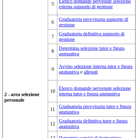
Elenco domande pervenute selezione
5
esterna supporto di gestione
Graduatoria provvisoria supporto di
6
gestione
Graduatoria definitiva supporto di
7
gestione
Determina selezione tutor e figura
8
aggiuntiva
Avviso selezione interna tutor e figura
9
aggiuntiva
e
allegati
Elenco domande pervenute selezione
10
interna tutor e figura aggiuntiva
2 - area selezione
personale
Graduatoria provvisoria tutor e figura
11
aggiuntiva
Graduatoria definitiva tutor e figura
12
aggiuntiva
13
Determina servizi di formazione