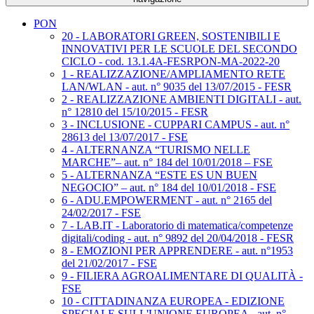
PON
20 - LABORATORI GREEN, SOSTENIBILI E
INNOVATIVI PER LE SCUOLE DEL SECONDO
CICLO - cod. 13.1.4A-FESRPON-MA-2022-20
1 - REALIZZAZIONE/AMPLIAMENTO RETE
LAN/WLAN - aut. n° 9035 del 13/07/2015 - FESR
2 - REALIZZAZIONE AMBIENTI DIGITALI - aut.
n° 12810 del 15/10/2015 - FESR
3 - INCLUSIONE - CUPPARI CAMPUS - aut. n°
28613 del 13/07/2017 - FSE
4 - ALTERNANZA “TURISMO NELLE
MARCHE”– aut. n° 184 del 10/01/2018 – FSE
5 - ALTERNANZA “ESTE ES UN BUEN
NEGOCIO” – aut. n° 184 del 10/01/2018 - FSE
6 - ADU.EMPOWERMENT - aut. n° 2165 del
24/02/2017 - FSE
7 - LAB.IT - Laboratorio di matematica/competenze
digitali/coding - aut. n° 9892 del 20/04/2018 - FESR
8 - EMOZIONI PER APPRENDERE - aut. n°1953
del 21/02/2017 - FSE
9 - FILIERA AGROALIMENTARE DI QUALITÀ -
FSE
10 - CITTADINANZA EUROPEA - EDIZIONE
SPECIALE SULL'UNIONE EUROPEA - aut. n°