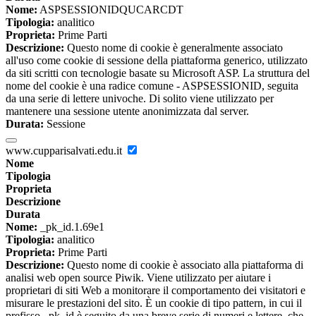
Nome:
ASPSESSIONIDQUCARCDT
Tipologia:
analitico
Proprieta:
Prime Parti
Descrizione:
Questo nome di cookie è generalmente associato
all'uso come cookie di sessione della piattaforma generico, utilizzato
da siti scritti con tecnologie basate su Microsoft ASP. La struttura del
nome del cookie è una radice comune - ASPSESSIONID, seguita
da una serie di lettere univoche. Di solito viene utilizzato per
mantenere una sessione utente anonimizzata dal server.
Durata:
Sessione
www.cupparisalvati.edu.it
Nome
Tipologia
Proprieta
Descrizione
Durata
Nome:
_pk_id.1.69e1
Tipologia:
analitico
Proprieta:
Prime Parti
Descrizione:
Questo nome di cookie è associato alla piattaforma di
analisi web open source Piwik. Viene utilizzato per aiutare i
proprietari di siti Web a monitorare il comportamento dei visitatori e
misurare le prestazioni del sito. È un cookie di tipo pattern, in cui il
prefisso _pk_id è seguito da una breve serie di numeri e lettere, che