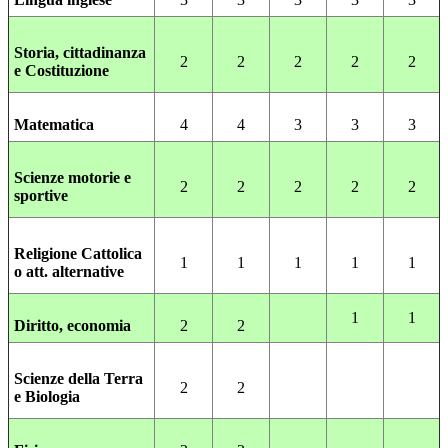
Storia, cittadinanza
2
2
2
2
2
e Costituzione
Matematica
4
4
3
3
3
Scienze motorie e
2
2
2
2
2
sportive
Religione Cattolica
1
1
1
1
1
o att. alternative
1
1
Diritto, economia
2
2
Scienze della Terra
2
2
e Biologia