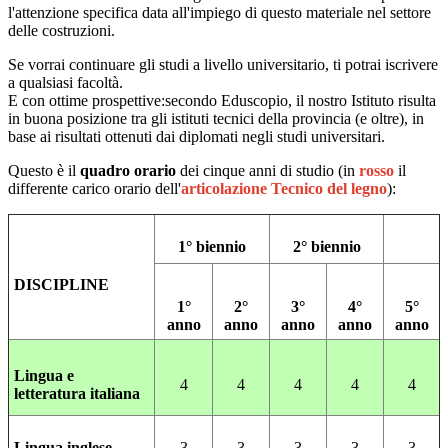
l'attenzione specifica data all'impiego di questo materiale nel settore
delle costruzioni.
Se vorrai continuare gli studi a livello universitario, ti potrai iscrivere
a qualsiasi facoltà.
E con ottime prospettive:secondo
Eduscopio
, il nostro Istituto risulta
in buona posizione tra gli istituti tecnici della provincia (e oltre), in
base ai
risultati
ottenuti dai diplomati negli studi universitari.
Questo è il
quadro orario
dei
cinque anni di studio
(
in
rosso
il
differente carico orario dell'
articolazione Tecnico del legno
):
1° biennio
2° biennio
DISCIPLINE
1°
2°
3°
4°
5°
anno
anno
anno
anno
anno
Lingua e
4
4
4
4
4
letteratura italiana
Lingua inglese
3
3
3
3
3