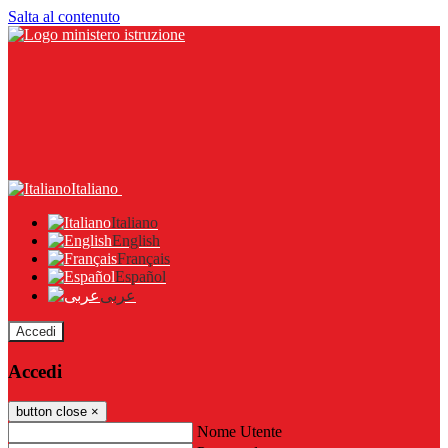
Salta al contenuto
Italiano
Italiano
English
Français
Español
عربى
Accedi
Accedi
button close
×
Nome Utente